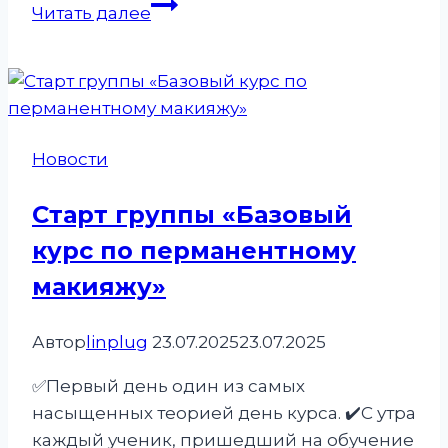
Работы
Читать далее
базовичков.
Первый
день
отработки
губ.
Новости
Старт группы «Базовый
курс по перманентному
макияжу»
Автор
linplug
23.07.2025
23.07.2025
✅Первый день один из самых
насыщенных теорией день курса. ✔️С утра
каждый ученик, пришедший на обучение