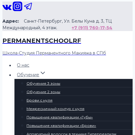
Перейти
к
содержанию
Адрес:
Санкт-Петербург, Ул. Белы Куна д. 3, ТЦ
Международный, 4 этаж.
+7 (911) 760-17-54
PERMANENTSCHOOLRF
Школа-Студия Перманентного Макияжа в СПб
О нас
Обучение
Обучение 3 зоны
Обучение 2 зоны
Брови с нуля
Межресничный контур с нуля
Повышение квалификации «Губы»
Повышение квалификации «Брови»
Аппаратный волосок в технике Гиперреализм