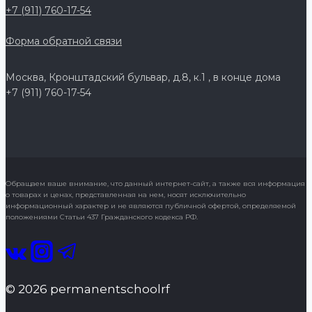
+7 (911) 760-17-54
Форма обратной связи
Москва, Кронштадский бульвар, д.8, к.1 , в конце дома
+7 (911) 760-17-54
Обращаем ваше внимание, что данный интернет-сайт, а также вся информация
о товарах и ценах, представленная на нем, носят исключительно
информационный характер и не являются публичной офертой, определяемой
положениями Статьи 437 Гражданского кодекса РФ.
© 2026 permanentschoolrf