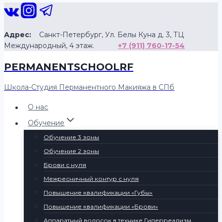
Перейти
к
содержанию
Адрес:
Санкт-Петербург, Ул. Белы Куна д. 3, ТЦ
Международный, 4 этаж.
+7 (911) 760-17-54
PERMANENTSCHOOLRF
Школа-Студия Перманентного Макияжа в СПб
О нас
Обучение
Обучение 3 зоны
Обучение 2 зоны
Брови с нуля
Межресничный контур с нуля
Повышение квалификации «Губы»
Повышение квалификации «Брови»
Аппаратный волосок в технике Гиперреализм