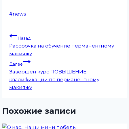
Метки
#
news
записи:
Навигация
Назад
Рассрочка на обучение перманентному
по
макияжу
записям
Далее
Завершен курс ПОВЫШЕНИЕ
квалификации по перманентному
макияжу
Похожие записи