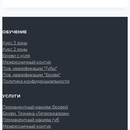
базовый
курс
Перманентный
макияж
ОБУЧЕНИЕ
с
Курс 3 зоны
0
Курс 2 зоны
Брови с нуля
Межресничный контур
Пов. квалификации "Губы"
Пов. квалификации "Брови"
Политика конфиденциальности
УСЛУГИ
Перманентный макияж бровей
Брови. Техника «Гиперреализм»
Перманентный макияж губ
Межресничный контур