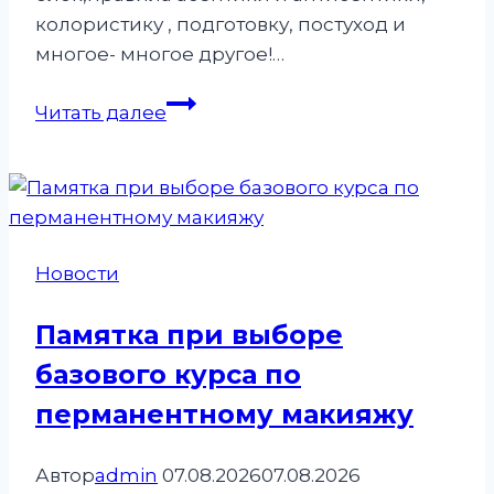
колористику , подготовку, постуход и
многое- многое другое!…
О
Читать далее
нас…
Наши
мини
победы
Новости
Памятка при выборе
базового курса по
перманентному макияжу
Автор
admin
07.08.2026
07.08.2026