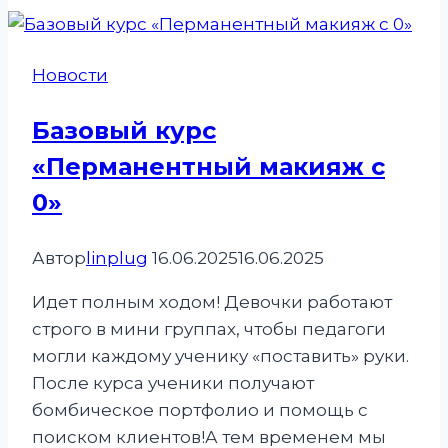
выборе
базового
курса
Новости
по
перманентному
Базовый курс
макияжу
«Перманентный макияж с
0»
Автор
linplug
16.06.2025
16.06.2025
Идет полным ходом! Девочки работают
строго в мини группах, чтобы педагоги
могли каждому ученику «поставить» руки.
После курса ученики получают
бомбическое портфолио и помощь с
поиском клиентов!А тем временем мы