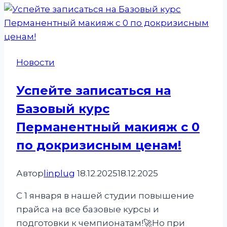
ноября
в
мире
перманентного
Новости
макияжа
масштабное
Успейте записаться на
событие
Базовый курс
Перманентный макияж с 0
по докризисным ценам!
Автор
linplug
18.12.2025
18.12.2025
С 1 января в нашей студии повышение
прайса на все базовые курсы и
подготовки к чемпионатам!🚀Но при