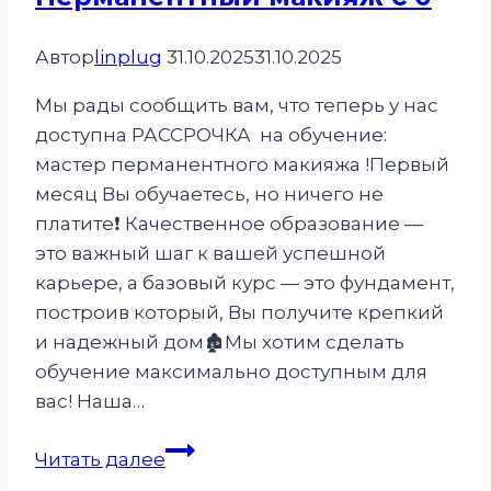
докризисным
ценам!
Автор
linplug
31.10.2025
31.10.2025
Мы рады сообщить вам, что теперь у нас
доступна РАССРОЧКА на обучение:
мастер перманентного макияжа !Первый
месяц Вы обучаетесь, но ничего не
платите❗️ Качественное образование —
это важный шаг к вашей успешной
карьере, а базовый курс — это фундамент,
построив который, Вы получите крепкий
и надежный дом🏚Мы хотим сделать
обучение максимально доступным для
вас! Наша…
Рассрочка
Читать далее
на