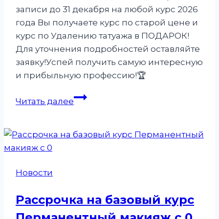
записи до 31 декабря на любой курс 2026
года Вы получаете курс по старой цене и
курс по Удалению татуажа в ПОДАРОК!
Для уточнения подробностей оставляйте
заявку!Успей получить самую интересную
и прибыльную профессию!🏆
Успейте
Читать далее
записаться
на
Базовый
курс
Перманентный
Новости
макияж
с
Рассрочка на базовый курс
0
Перманентный макияж с 0
по