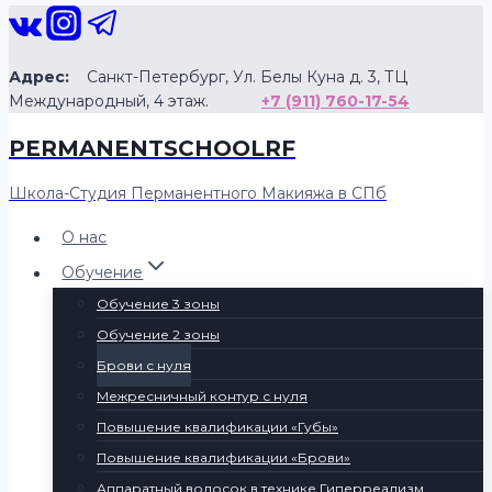
Перейти
к
содержанию
Адрес:
Санкт-Петербург, Ул. Белы Куна д. 3, ТЦ
Международный, 4 этаж.
+7 (911) 760-17-54
PERMANENTSCHOOLRF
Школа-Студия Перманентного Макияжа в СПб
О нас
Обучение
Обучение 3 зоны
Обучение 2 зоны
Брови с нуля
Межресничный контур с нуля
Повышение квалификации «Губы»
Повышение квалификации «Брови»
Аппаратный волосок в технике Гиперреализм