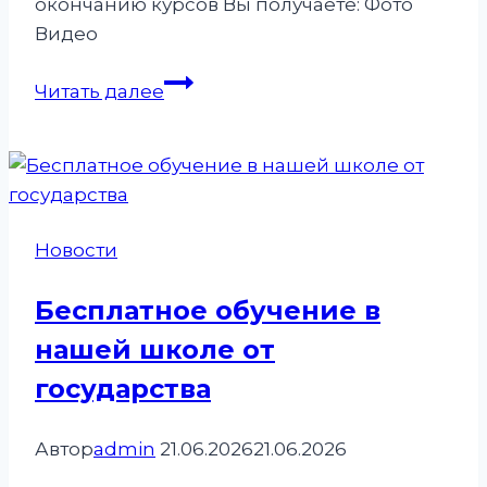
окончанию курсов Вы получаете: Фото
Видео
Завершен
Читать далее
наш
очередной
базовый
курс
«Перманентный
Новости
макияж
с
Бесплатное обучение в
0»
нашей школе от
государства
Автор
admin
21.06.2026
21.06.2026