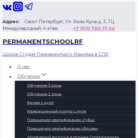
Перейти
к
содержанию
Адрес:
Санкт-Петербург, Ул. Белы Куна д. 3, ТЦ
Международный, 4 этаж.
+7 (911) 760-17-54
PERMANENTSCHOOLRF
Школа-Студия Перманентного Макияжа в СПб
О нас
Обучение
Обучение 3 зоны
Обучение 2 зоны
Брови с нуля
Межресничный контур с нуля
Повышение квалификации «Губы»
Повышение квалификации «Брови»
Аппаратный волосок в технике Гиперреализм