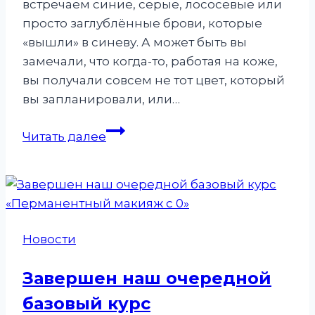
встречаем синие, серые, лососевые или
просто заглублённые брови, которые
«вышли» в синеву. А может быть вы
замечали, что когда-то, работая на коже,
вы получали совсем не тот цвет, который
вы запланировали, или…
Важнейший
Читать далее
момент,
который
должен
быть
детально
Новости
рассмотрен
на
Завершен наш очередной
любом
базовый курс
курсе!