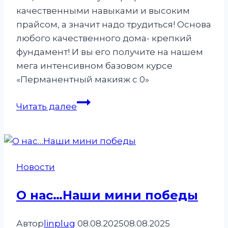
качественными навыками и высоким
прайсом, а значит надо трудиться! Основа
любого качественного дома- крепкий
фундамент! И вы его получите на нашем
мега интенсивном базовом курсе
«Перманентный макияж с 0»
Окончен
Читать далее
курс!
И
мы
снова
Новости
выпускаем
Мастеров
О нас…Наши мини победы
с
большой
Автор
linplug
08.08.2025
08.08.2025
буквы!