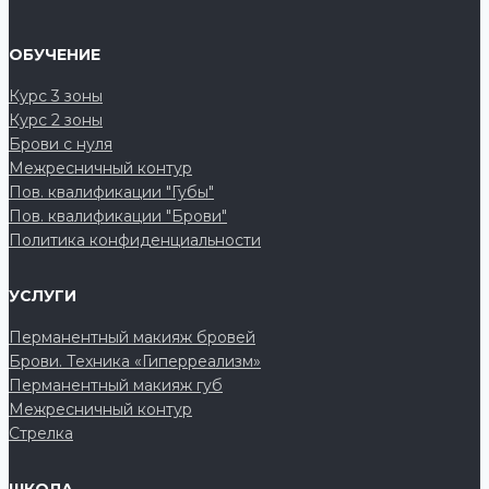
школе
от
ОБУЧЕНИЕ
государства
Курс 3 зоны
Курс 2 зоны
Брови с нуля
Межресничный контур
Пов. квалификации "Губы"
Пов. квалификации "Брови"
Политика конфиденциальности
УСЛУГИ
Перманентный макияж бровей
Брови. Техника «Гиперреализм»
Перманентный макияж губ
Межресничный контур
Стрелка
ШКОЛА