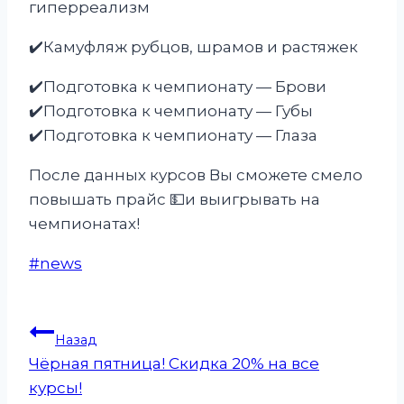
гиперреализм
✔️Камуфляж рубцов, шрамов и растяжек
✔️Подготовка к чемпионату — Брови
✔️Подготовка к чемпионату — Губы
✔️Подготовка к чемпионату — Глаза
После данных курсов Вы сможете смело
повышать прайс 💵и выигрывать на
чемпионатах!
Метки
#
news
записи:
Навигация
Назад
Чёрная пятница! Скидка 20% на все
по
курсы!