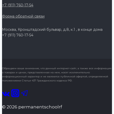
+7 (911) 760-17-54
Форма обратной связи
Москва, Кронштадский бульвар, д.8, к.1 , в конце дома
+7 (911) 760-17-54
Обращаем ваше внимание, что данный интернет-сайт, а также вся информация
о товарах и ценах, представленная на нем, носят исключительно
информационный характер и не являются публичной офертой, определяемой
положениями Статьи 437 Гражданского кодекса РФ.
© 2026 permanentschoolrf