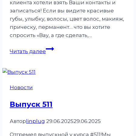
клиента хотели взять Ваши контакты и
записаться! Если вы видите красивые
губы, улыбку, волосы, цвет волос, макияж,
прическу, перманент… что вы хотите
спросить «Вау, а где сделать,…
Практика
Читать далее
на
БАЗОВОМ
КУРСЕ
«Перманентный
Новости
макияж
с
Выпуск 511
0»
всегда
Автор
linplug
29.06.2025
29.06.2025
основа!
Отгремел выпускной у курса #511!Мы