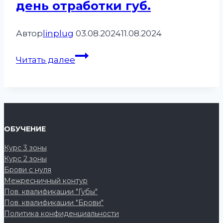
день отработки губ.
Автор
linplug
03.08.2024
11.08.2024
Работы
Читать далее
базовичков.
Первый
день
отработки
губ.
ОБУЧЕНИЕ
Курс 3 зоны
Курс 2 зоны
Брови с нуля
Межресничный контур
Пов. квалификации "Губы"
Пов. квалификации "Брови"
Политика конфиденциальности