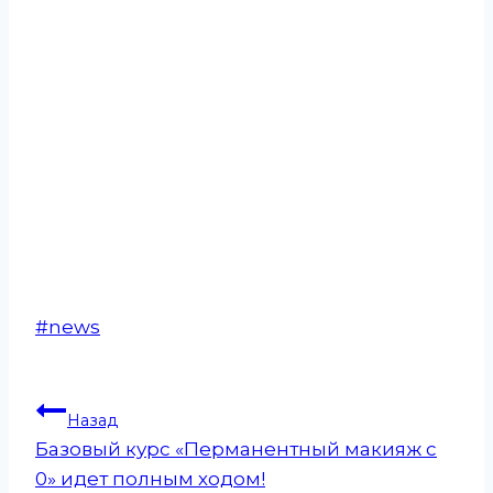
Метки
#
news
записи:
Навигация
Назад
Базовый курс «Перманентный макияж с
по
0» идет полным ходом!