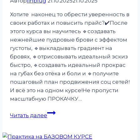
Автор
linplug
21.10.2025
21.10.2025
Хотите наконец то обрести уверенность в
своих работах и повысить прайс?✔️После
этого курса вы научитесь 🔹️создавать
нежнейшие пудровые брови с эффектом
густоты, 🔹️выкладывать градиент на
бровях, 🔹️отрисовывать идеальный эскиз
быстро, 🔹️создавать идеальный прокрас
на губах без отёка и боли и 🔹️получите
пошаговый план продвижения соц сетей!
И всё это на одном курсе!Не пропусти
масштабную ПРОКАЧКУ…
МАСШТАБНАЯ
Читать далее
ПРОКАЧКА-
ПОВЫШЕНИЕ
по