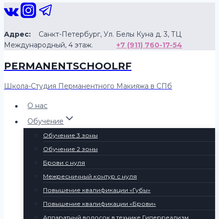
Перейти
к
содержанию
Адрес:
Санкт-Петербург, Ул. Белы Куна д. 3, ТЦ
Международный, 4 этаж.
+7 (911) 760-17-54
PERMANENTSCHOOLRF
Школа-Студия Перманентного Макияжа в СПб
О нас
Обучение
Обучение 3 зоны
Обучение 2 зоны
Брови с нуля
Межресничный контур с нуля
Повышение квалификации «Губы»
Повышение квалификации «Брови»
Аппаратный волосок в технике Гиперреализм