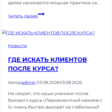
далее начинается мощная практика на…
Завершен
Читать далее
юбилейный
курс
#222
Перманентный
Новости
макияж
с
ГДЕ ИСКАТЬ КЛИЕНТОВ
0.
ПОСЛЕ КУРСА?
Автор
admin
03.08.2026
03.08.2026
Не секрет, что наши ученики после
базового курса «Перманентный макияж с
0» очень быстро выходят на стабильный