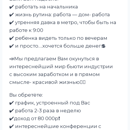
✔️ работать на начальника
✔️ жизнь рутина: работа — дом- работа
✔️ утренняя давка в метро, чтобы быть на
работе к 9:00
✔️ ребенка видеть только по вечерам
✔️ и просто….хочется больше денег💲
📣Мы предлагаем Вам окунуться в
интереснейший мир бьюти индустрии
с высоким заработком и в прямом
смысле- красивой жизнью🧚‍♀️
Вы обретёте:
✔️ график, устроенный под Вас
✔️ работа 2-3 раза в неделю
✔️доход от 80 000р❗️
✔️ интереснейшие конференции с