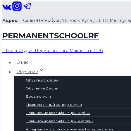
Перейти
к
содержанию
Адрес:
Санкт-Петербург, Ул. Белы Куна д. 3, ТЦ Межд
PERMANENTSCHOOLRF
Школа-Студия Перманентного Макияжа в СПб
О нас
Обучение
Обучение 3 зоны
Обучение 2 зоны
Брови с нуля
Межресничный контур с нуля
Повышение квалификации «Губы»
Повышение квалификации «Брови»
Аппаратный волосок в технике Гиперреализм