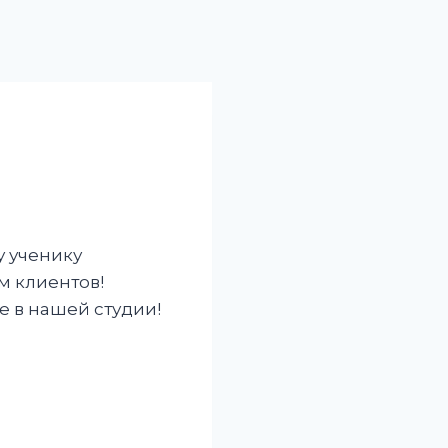
у ученику
м клиентов!
 в нашей студии!