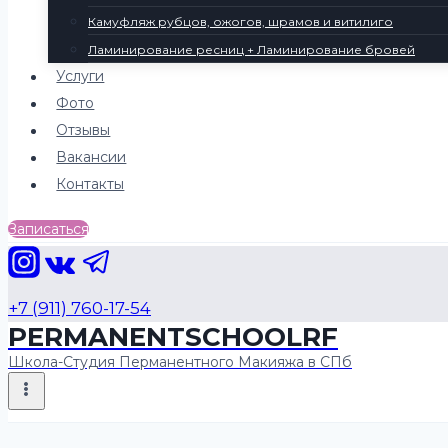
Камуфляж рубцов, ожогов, шрамов и витилиго
Ламинирование ресниц + Ламинирование бровей
Услуги
Фото
Отзывы
Вакансии
Контакты
Записаться
+7 (911) 760-17-54
PERMANENTSCHOOLRF
Школа-Студия Перманентного Макияжа в СПб