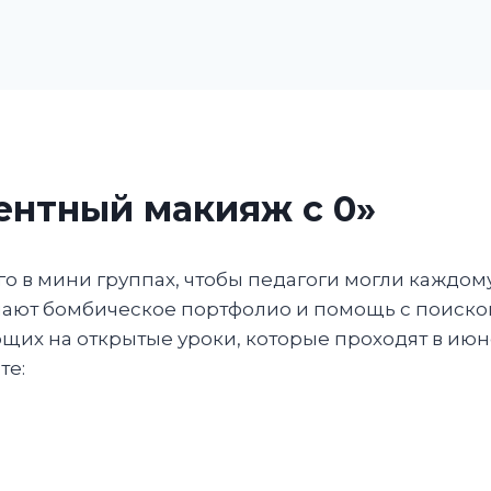
ентный макияж с 0»
о в мини группах, чтобы педагоги могли каждом
учают бомбическое портфолио и помощь с поиско
их на открытые уроки, которые проходят в июне
те:
?